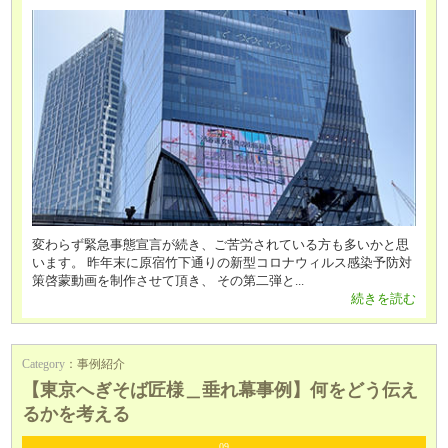
変わらず緊急事態宣言が続き、ご苦労されている方も多いかと思
います。 昨年末に原宿竹下通りの新型コロナウィルス感染予防対
策啓蒙動画を制作させて頂き、 その第二弾と...
続きを読む
Category
：
事例紹介
【東京へぎそば匠様＿垂れ幕事例】何をどう伝え
るかを考える
09