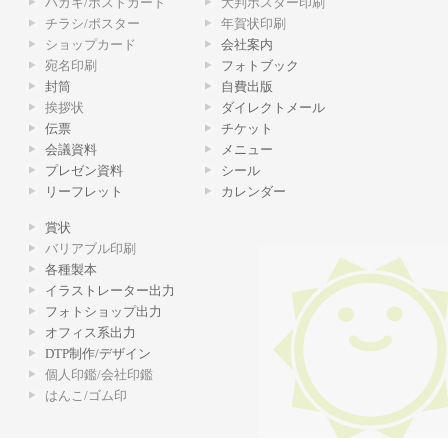
ハガキ/ポストカード
大判ポスター印刷
チラシ/ポスター
年賀状印刷
ショップカード
会社案内
宛名印刷
フォトブック
封筒
自費出版
挨拶状
ダイレクトメール
伝票
チケット
会議資料
メニュー
プレゼン資料
シール
リーフレット
カレンダー
賞状
バリアブル印刷
各種製本
イラストレーター出力
フォトショップ出力
オフィス系出力
DTP制作/デザイン
個人印鑑/会社印鑑
はんこ/ゴム印