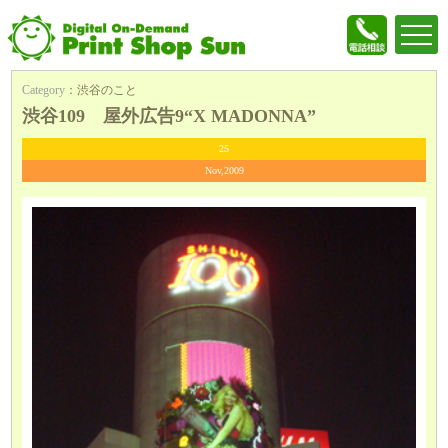
Category
：
渋谷のこと
渋谷109 屋外広告9“X MADONNA”
25
Nov,2009