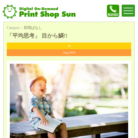
Category
：
世間ばなし
「平均思考」 目から鱗!!
28
Aug,2019