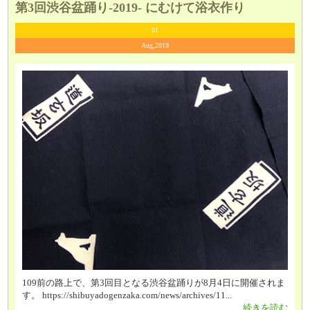
第3回渋谷盆踊り-2019- にむけて浴衣作り
01
Aug,2019
109前の路上で、第3回目となる渋谷盆踊りが8月4日に開催されま
す。 https://shibuyadogenzaka.com/news/archives/11...
続きを読む