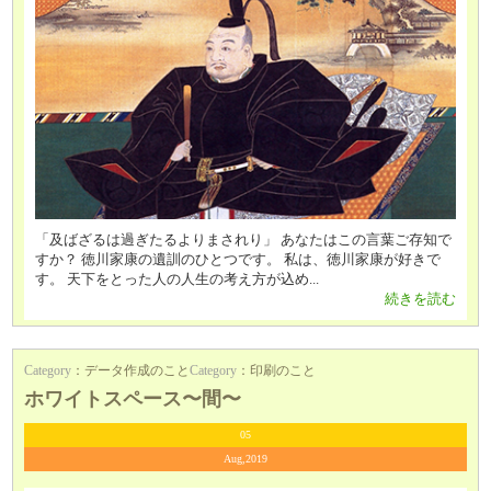
「及ばざるは過ぎたるよりまされり」 あなたはこの言葉ご存知で
すか？ 徳川家康の遺訓のひとつです。 私は、徳川家康が好きで
す。 天下をとった人の人生の考え方が込め...
続きを読む
Category
：
データ作成のこと
Category
：
印刷のこと
ホワイトスペース〜間〜
05
Aug,2019