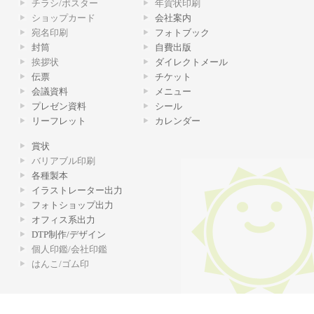
チラシ/ポスター
年賀状印刷
ショップカード
会社案内
宛名印刷
フォトブック
封筒
自費出版
挨拶状
ダイレクトメール
伝票
チケット
会議資料
メニュー
プレゼン資料
シール
リーフレット
カレンダー
賞状
バリアブル印刷
各種製本
イラストレーター出力
フォトショップ出力
オフィス系出力
DTP制作/デザイン
個人印鑑/会社印鑑
はんこ/ゴム印