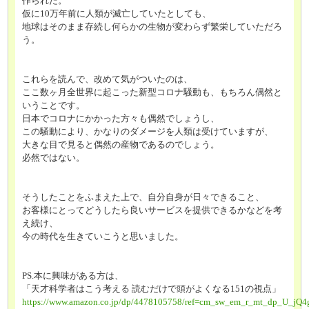
作られた。
仮に10万年前に人類が滅亡していたとしても、
地球はそのまま存続し何らかの生物が変わらず繁栄していただろ
う。
これらを読んで、改めて気がついたのは、
ここ数ヶ月全世界に起こった新型コロナ騒動も、もちろん偶然と
いうことです。
日本でコロナにかかった方々も偶然でしょうし、
この騒動により、かなりのダメージを人類は受けていますが、
大きな目で見ると偶然の産物であるのでしょう。
必然ではない。
そうしたことをふまえた上で、自分自身が日々できること、
お客様にとってどうしたら良いサービスを提供できるかなどを考
え続け、
今の時代を生きていこうと思いました。
PS.本に興味がある方は、
「天才科学者はこう考える 読むだけで頭がよくなる151の視点」
https://www.amazon.co.jp/dp/4478105758/ref=cm_sw_em_r_mt_dp_U_