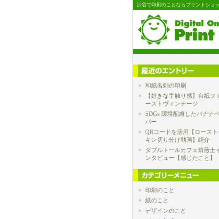
渋谷で印刷のことならプリントショッ
和紙名刺の印刷
【好きな手触り感】台紙フ
ーストヴィンテージ
SDGs 環境配慮したバナナ
パー
QRコードを活用【ロースト
キン切り分け動画】紹介
ダブルトールカフェ焙煎士
ンタビュー【感じたこと】
印刷のこと
紙のこと
デザインのこと