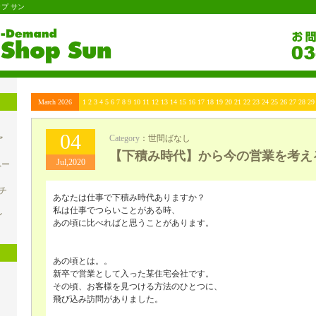
プ サン
March 2026
1 2 3 4 5 6 7 8 9 10 11 12 13 14 15 16 17 18 19 20 21 22 23 24 25 26 27 28 29
04
ァ
Category
：
世間ばなし
【下積み時代】から今の営業を考え
Jul,2020
ペー
チ
あなたは仕事で下積み時代ありますか？
私は仕事でつらいことがある時、
イ
あの頃に比べればと思うことがあります。
あの頃とは。。
新卒で営業として入った某住宅会社です。
その頃、お客様を見つける方法のひとつに、
飛び込み訪問がありました。