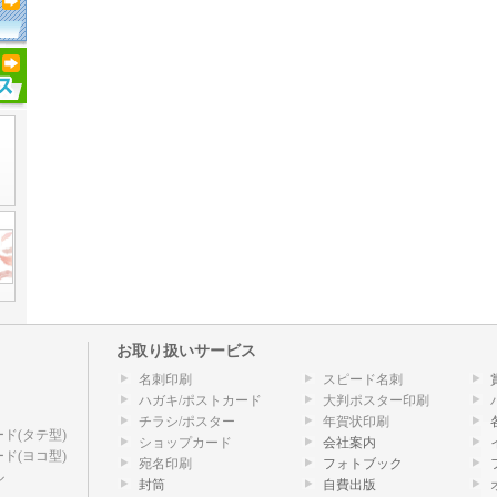
お取り扱いサービス
名刺印刷
スピード名刺
ハガキ/ポストカード
大判ポスター印刷
チラシ/ポスター
年賀状印刷
ド(タテ型)
ショップカード
会社案内
ド(ヨコ型)
宛名印刷
フォトブック
ル
封筒
自費出版