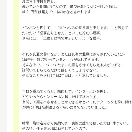
月に何十件何百件と。
働いていた期間が8年なので、飛び込みピンポン押した数は、
軽く1万件は超えているのかなと思われます。
ピンポンと押して、「〇〇ハウスの長谷川と申します。」と伝えて
だいたい「必要ありません」といった冷たい返事。
さらには、「二度と結構です」というような返事。
それを真夏の暑いなか、または真冬の北風にさらされているなか
1日中住宅地でやっていると、心が折れてきます。
そんな中で、ごくごくたまにお話をさせてもらえる人がいると、
話聞いてもらえるだけで嬉しくてしょうがない。
そんなことを入社1年目2年目は、くり返していました。
年数を重ねてくると、躊躇せず、インターホンを押し、
どうやったらインターホン越しだけで終わらず、
玄関まで顔を出させることができるかといったテクニックも身に付け
20件に1件は名刺渡せるぐらいにまでなっていました。
結果、飛び込みから契約でき、実際に建てて頂いた方は3件ぐらい。
その頃、住宅展示場に勤務していたので、