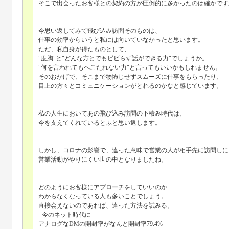
そこで出会ったお客様との契約の方が圧倒的に多かったのは確かです
今思い返してみて飛び込み訪問そのものは、
仕事の効率からいうと私には向いていなかったと思います。
ただ、私自身が得たものとして、
"度胸"と"どんな方とでもビビらず話ができる力"でしょうか。
"何を言われてもへこたれない力"と言ってもいいかもしれません。
そのおかげで、そこまで物怖じせずスムーズに仕事をもらったり、
目上の方々とコミュニケーションがとれるのかなと感じています。
私の人生においてあの飛び込み訪問の下積み時代は、
今を支えてくれているとふと思い返します。
しかし、コロナの影響で、違った意味で営業の人が相手先に訪問しに
営業活動がやりにくい世の中となりましたね。
どのようにお客様にアプローチをしていいのか
わからなくなっている人も多いことでしょう。
直接会えないのであれば、違った方法を試みる。
今のネット時代に
アナログなDMの開封率がなんと開封率79.4%