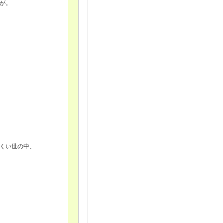
が。
くい世の中、