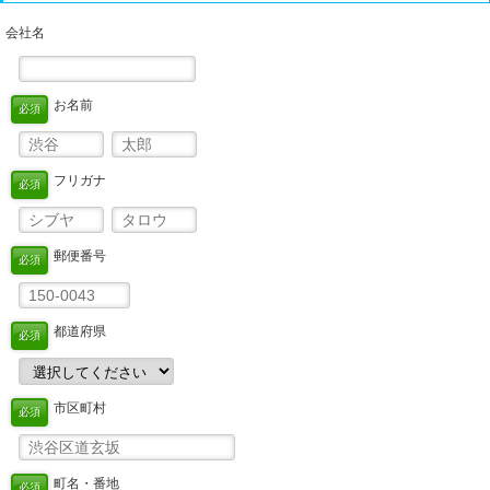
会社名
お名前
必須
フリガナ
必須
郵便番号
必須
都道府県
必須
市区町村
必須
町名・番地
必須