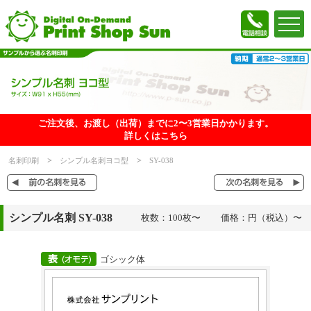
ご注文後、お渡し（出荷）までに2〜3営業日かかります。
詳しくはこちら
名刺印刷
シンプル名刺ヨコ型
SY-038
シンプル名刺 SY-038
枚数：100枚〜 価格：円（税込）〜
ゴシック体