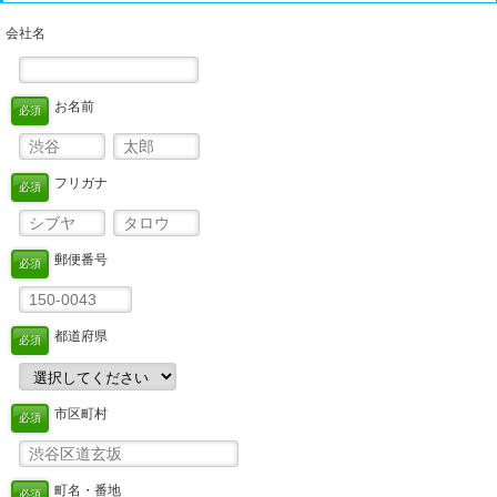
会社名
お名前
必須
フリガナ
必須
郵便番号
必須
都道府県
必須
市区町村
必須
町名・番地
必須