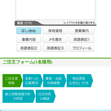
ご注文フォーム(1名様用)
ご注文者
名刺への
書体・台紙
商品受取
情報
記載事項
印刷枚数
お支払い方法
個人情報保護方針
注文内容
の同意
の確認