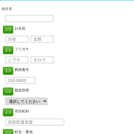
会社名
お名前
必須
フリガナ
必須
郵便番号
必須
都道府県
必須
市区町村
必須
町名・番地
必須