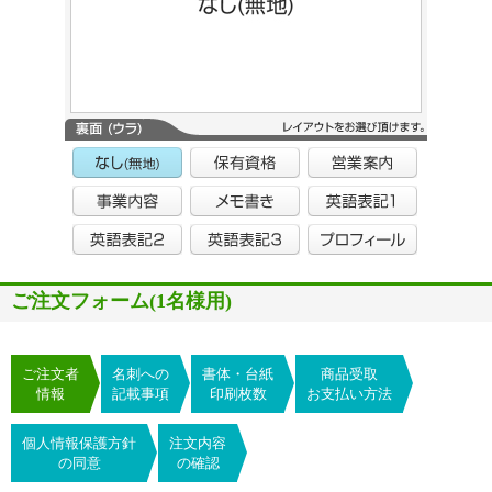
ご注文フォーム(1名様用)
ご注文者
名刺への
書体・台紙
商品受取
情報
記載事項
印刷枚数
お支払い方法
個人情報保護方針
注文内容
の同意
の確認