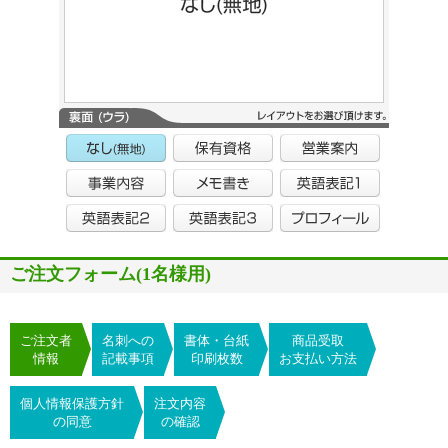
ご注文フォーム(1名様用)
ご注文者
名刺への
書体・台紙
商品受取
情報
記載事項
印刷枚数
お支払い方法
個人情報保護方針
注文内容
の同意
の確認