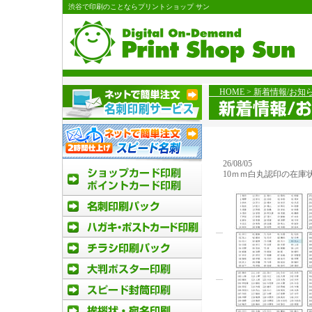
渋谷で印刷のことならプリントショップ サン
HOME
> 新着情報/お知
26/08/05
10ｍｍ白丸認印の在庫状