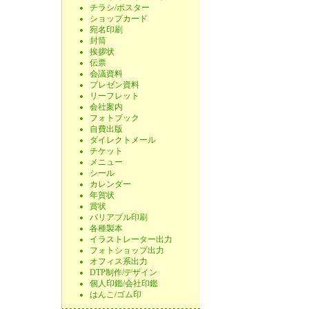
チラシ/ポスター
ショップカード
宛名印刷
封筒
挨拶状
伝票
会議資料
プレゼン資料
リーフレット
会社案内
フォトブック
自費出版
ダイレクトメール
チケット
メニュー
シール
カレンダー
年賀状
賞状
バリアブル印刷
各種製本
イラストレーター出力
フォトショップ出力
オフィス系出力
DTP制作/デザイン
個人印鑑/会社印鑑
はんこ/ゴム印