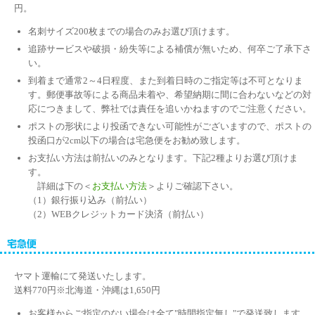
円。
名刺サイズ200枚までの場合のみお選び頂けます。
追跡サービスや破損・紛失等による補償が無いため、何卒ご了承下さ
い。
到着まで通常2～4日程度、また到着日時のご指定等は不可となりま
す。郵便事故等による商品未着や、希望納期に間に合わないなどの対
応につきまして、弊社では責任を追いかねますのでご注意ください。
ポストの形状により投函できない可能性がございますので、ポストの
投函口が2cm以下の場合は宅急便をお勧め致します。
お支払い方法は前払いのみとなります。下記2種よりお選び頂けま
す。
詳細は下の＜
お支払い方法
＞よりご確認下さい。
（1）銀行振り込み（前払い）
（2）WEBクレジットカード決済（前払い）
ヤマト運輸にて発送いたします。
送料770円※北海道・沖縄は1,650円
お客様からご指定のない場合は全て"時間指定無し"で発送致します。